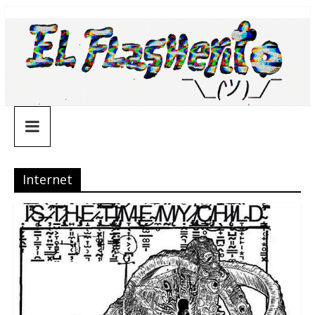
Saltar
¯\_(ツ)_/
al
contenido
¯
Internet