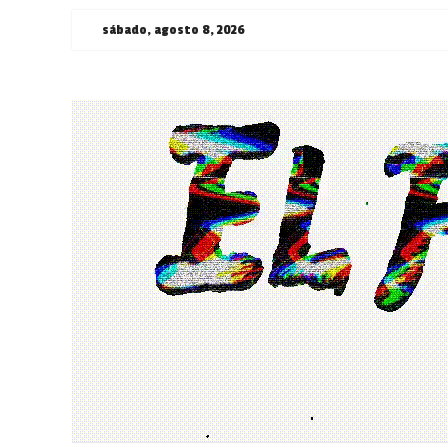
Saltar
sábado, agosto 8, 2026
al
contenido
¯\_(ツ)_/
¯