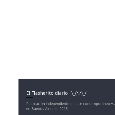
El Flasherito diario ¯\_(ツ)_/¯
Publicación independiente de arte contemporáneo y 
en Buenos Aires en 2013.