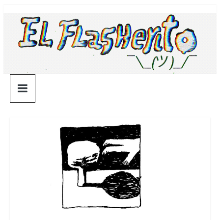
Saltar
¯\_(ツ)_/
al
contenido
¯