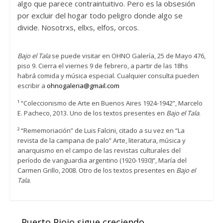
algo que parece contraintuitivo. Pero es la obsesión
por excluir del hogar todo peligro donde algo se
divide. Nosotrxs, ellxs, elfos, orcos.
Bajo el Tala
se puede visitar en OHNO Galería, 25 de Mayo 476,
piso 9. Cierra el viernes 9 de febrero, a partir de las 18hs
habrá comida y música especial. Cualquier consulta pueden
escribir a
ohnogaleria@gmail.com
¹ “Coleccionismo de Arte en Buenos Aires 1924-1942”, Marcelo
E. Pacheco, 2013. Uno de los textos presentes en
Bajo el Tala
.
² “Rememoriación” de Luis Falcini, citado a su vez en “La
revista de la campana de palo” Arte, literatura, música y
anarquismo en el campo de las revistas culturales del
período de vanguardia argentino (1920-1930)”, María del
Carmen Grillo, 2008. Otro de los textos presentes en
Bajo el
Tala
.
←
Puerto Piojo sigue creciendo