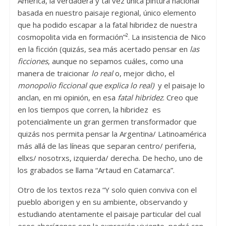
América, la verdadera y tal vez única pintura nacional
basada en nuestro paisaje regional, único elemento
que ha podido escapar a la fatal hibridez de nuestra
cosmopolita vida en formación”². La insistencia de Nico
en la ficción (quizás, sea más acertado pensar en
las
ficciones
, aunque no sepamos cuáles, como una
manera de traicionar
lo real
o, mejor dicho, el
monopolio ficcional que explica lo real)
y el paisaje lo
anclan, en mi opinión, en esa
fatal hibridez
. Creo que
en los tiempos que corren, la hibridez es
potencialmente un gran germen transformador que
quizás nos permita pensar la Argentina/ Latinoamérica
más allá de las líneas que separan centro/ periferia,
ellxs/ nosotrxs, izquierda/ derecha. De hecho, uno de
los grabados se llama “Artaud en Catamarca”.
Otro de los textos reza “Y solo quien conviva con el
pueblo aborigen y en su ambiente, observando y
estudiando atentamente el paisaje particular del cual