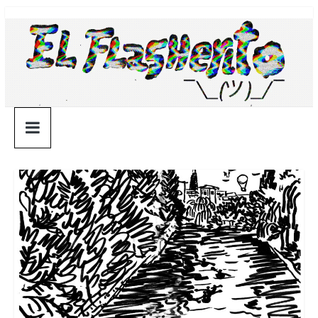
Saltar
¯\_(ツ)_/
al
contenido
¯