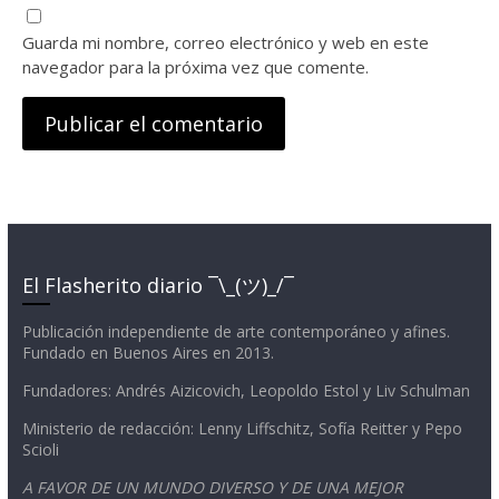
Guarda mi nombre, correo electrónico y web en este
navegador para la próxima vez que comente.
El Flasherito diario ¯\_(ツ)_/¯
Publicación independiente de arte contemporáneo y afines.
Fundado en Buenos Aires en 2013.
Fundadores: Andrés Aizicovich, Leopoldo Estol y Liv Schulman
Ministerio de redacción: Lenny Liffschitz, Sofía Reitter y Pepo
Scioli
A FAVOR DE UN MUNDO DIVERSO Y DE UNA MEJOR