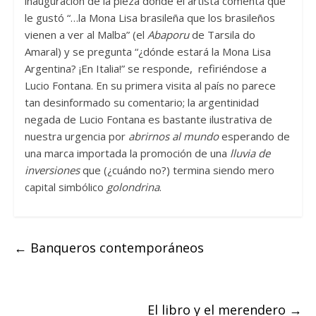
inauguración de la pieza donde el artista comenta que
le gustó “…la Mona Lisa brasileña que los brasileños
vienen a ver al Malba” (el
Abaporu
de Tarsila do
Amaral) y se pregunta “¿dónde estará la Mona Lisa
Argentina? ¡En Italia!” se responde, refiriéndose a
Lucio Fontana. En su primera visita al país no parece
tan desinformado su comentario; la argentinidad
negada de Lucio Fontana es bastante ilustrativa de
nuestra urgencia por
abrirnos al mundo
esperando de
una marca importada la promoción de una
lluvia de
inversiones
que (¿cuándo no?) termina siendo mero
capital simbólico
golondrina
.
←
Banqueros contemporáneos
El libro y el merendero
→