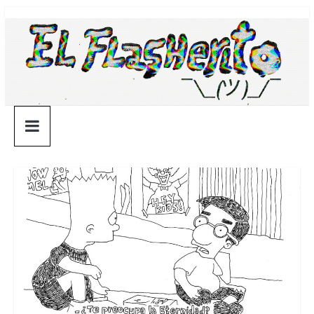
Saltar
¯\_(ツ)_/
al
contenido
¯