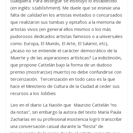
cualquiera. Para distinguir se instituyó lo establecido
(en inglés: s
tablishment
). Me duele que se insinúe una
falta de
calidad
en los artistas invitados o concursados
que realizaron sus tumbas y epitafios a la memoria de
artistas vivos (en general ellos mismos o los más
pudorosos dedicados artistas famosos o a universales
como: Europa, El Mundo, El Arte, El Salario!, etc),
¿Acaso no se entiende el carácter democrático de la
Muerte y de las aspiraciones artísticas? La indistinción,
que propone Cattelán bajo la forma de un dudoso
premio (mostrar(se) muerto) no debe confundirse con
tercerización. Tercerización en todo caso es la que
hace el Ministerio de Cultura de la Ciudad al ceder sus
recursos a los
lobbies
.
Leo en el diario La Nación que Maurizio Cattelán “no
da notas”, sin embargo la autora del texto María Paula
Zacharías en su profesional insistencia logró transcribir
una conversación casual durante la “fiesta” de