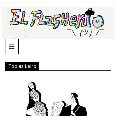
Saltar
¯\_(ツ)_/
al
contenido
¯
Tobias Leiro