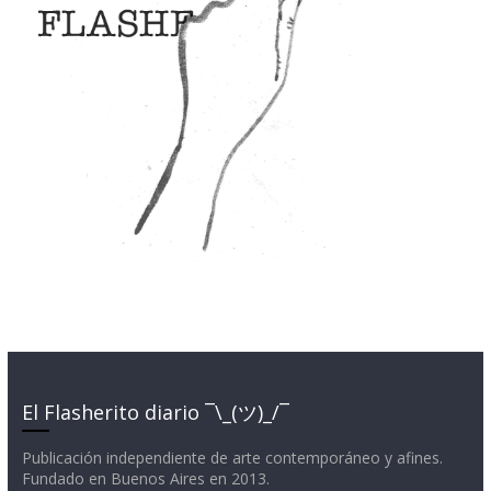
El Flasherito diario ¯\_(ツ)_/¯
Publicación independiente de arte contemporáneo y afines.
Fundado en Buenos Aires en 2013.