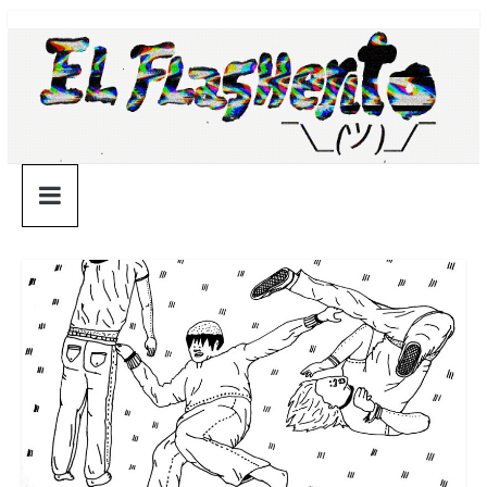
Saltar
¯\_(ツ)_/
al
contenido
¯