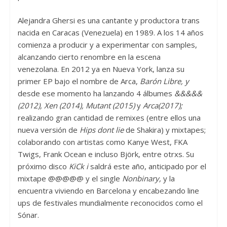
Alejandra Ghersi es una cantante y productora trans
nacida en Caracas (Venezuela) en 1989. A los 14 años
comienza a producir y a experimentar con samples,
alcanzando cierto renombre en la escena
venezolana.
En 2012 ya en Nueva York, lanza
su
primer EP bajo el nombre de Arca,
Barón Libre, y
desde ese momento ha lanzando 4 álbumes
&&&&&
(2012), Xen (2014), Mutant (2015)
y
Arca(2017);
realizando gran cantidad de remixes (entre ellos una
nueva versión de
Hips dont lie
de Shakira) y mixtapes;
colaborando con artistas como Kanye West, FKA
Twigs, Frank Ocean e incluso
Björk,
entre otrxs. Su
próximo disco
KiCk i
saldrá este año, anticipado por el
mixtape
@@@@@ y el single
Nonbinary,
y la
encuentra viviendo en Barcelona y encabezando line
ups de festivales mundialmente reconocidos como el
Sónar.