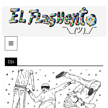
Saltar
¯\_(ツ)_/
al
contenido
¯
DJs