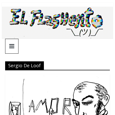
Saltar
¯\_(ツ)_/
al
contenido
¯
Sergio De Loof