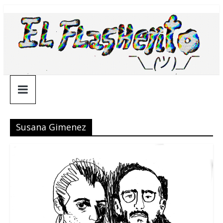
Saltar
¯\_(ツ)_/
al
contenido
¯
Susana Gimenez