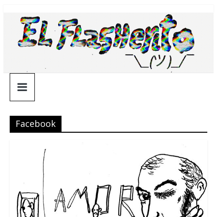
Saltar
¯\_(ツ)_/
al
contenido
¯
Facebook