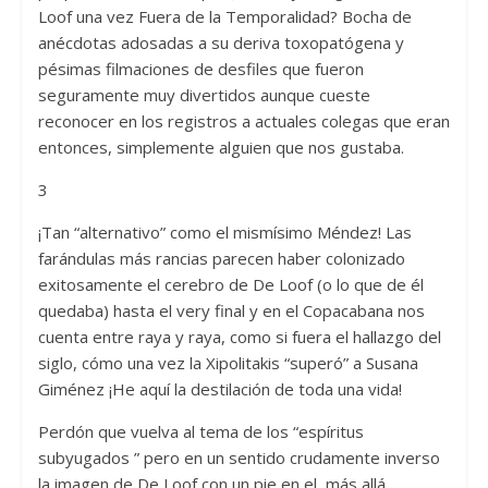
Loof una vez Fuera de la Temporalidad? Bocha de
anécdotas adosadas a su deriva toxopatógena y
pésimas filmaciones de desfiles que fueron
seguramente muy divertidos aunque cueste
reconocer en los registros a actuales colegas que eran
entonces, simplemente alguien que nos gustaba.
3
¡Tan “alternativo” como el mismísimo Méndez! Las
farándulas más rancias parecen haber colonizado
exitosamente el cerebro de De Loof (o lo que de él
quedaba) hasta el very final y en el Copacabana nos
cuenta entre raya y raya, como si fuera el hallazgo del
siglo, cómo una vez la Xipolitakis “superó” a Susana
Giménez ¡He aquí la destilación de toda una vida!
Perdón que vuelva al tema de los “espíritus
subyugados ” pero en un sentido crudamente inverso
la imagen de De Loof con un pie en el más allá