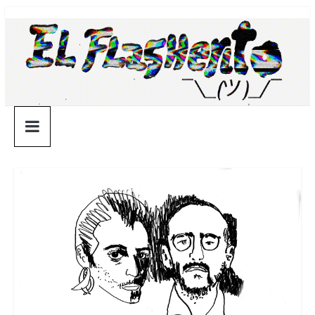
Saltar
¯\_(ツ)_/
al
contenido
¯