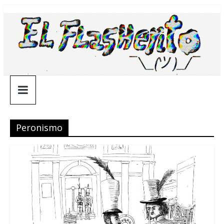
Saltar
¯\_(ツ)_/
al
contenido
¯
Peronismo