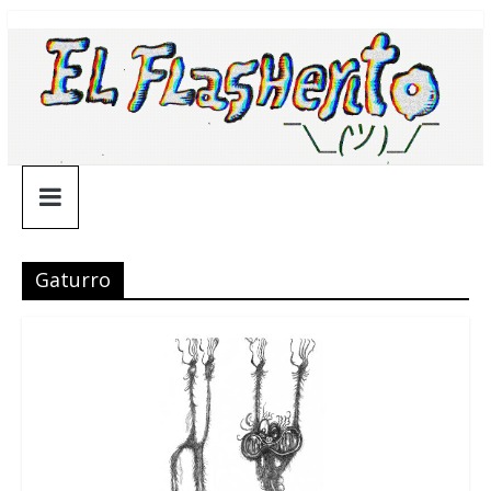
Saltar
¯\_(ツ)_/
al
contenido
¯
Gaturro