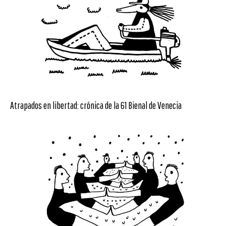
Atrapados en libertad: crónica de la 61 Bienal de Venecia