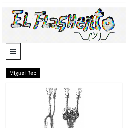
Saltar
¯\_(ツ)_/
al
contenido
¯
Miguel Rep