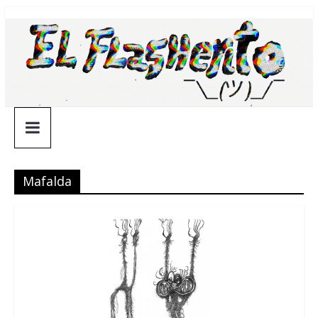
Saltar
¯\_(ツ)_/
al
contenido
¯
Mafalda