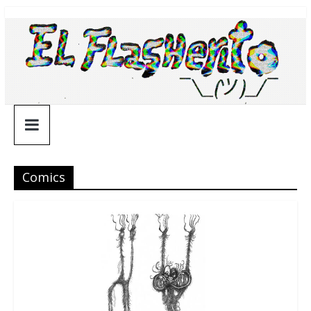
Saltar
¯\_(ツ)_/
al
contenido
¯
Comics