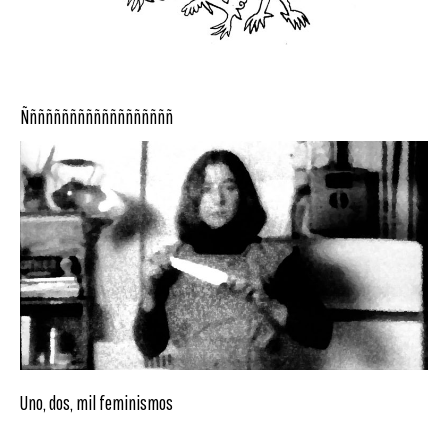
Ñññññññññññññññññññ
Uno, dos, mil feminismos