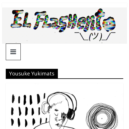
Saltar
¯\_(ツ)_/
al
contenido
¯
Yousuke Yukimats