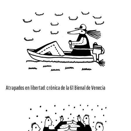
Atrapados en libertad: crónica de la 61 Bienal de Venecia