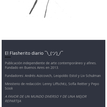
El Flasherito diario ¯\_(ツ)_/¯
Publicación independiente de arte contemporáneo y afines.
Fundado en Buenos Aires en 2013.
Fundadores: Andrés Aizicovich, Leopoldo Estol y Liv Schulman
Ministerio de redacción: Lenny Liffschitz, Sofía Reitter y Pepo
Scioli
A FAVOR DE UN MUNDO DIVERSO Y DE UNA MEJOR
REPARTIJA