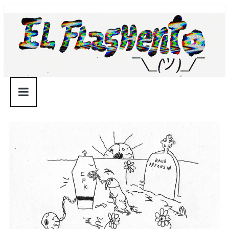
Saltar
¯\_(ツ)_/
al
contenido
¯