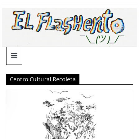
Saltar
¯\_(ツ)_/
al
contenido
¯
Centro Cultural Recoleta