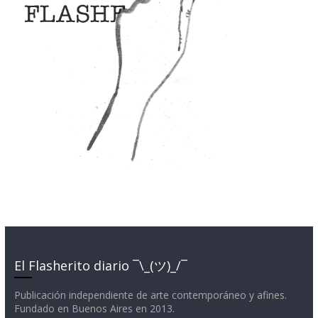
El Flasherito diario ¯\_(ツ)_/¯
Publicación independiente de arte contemporáneo y afines.
Fundado en Buenos Aires en 2013.