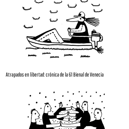
Atrapados en libertad: crónica de la 61 Bienal de Venecia