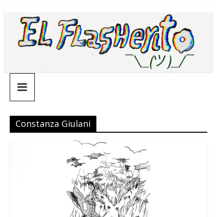
Saltar
¯\_(ツ)_/
al
contenido
¯
Constanza Giulani