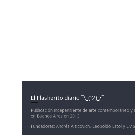
El Flasherito diario ¯\_(ツ)_/¯
Publicación independiente de arte contemporáneo y 
en Buenos Aires en 2013.
Fundadores: Andrés Aizicovich, Leopoldo Estol y Liv