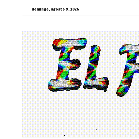
Saltar
domingo, agosto 9, 2026
al
contenido
¯\_(ツ)_/
¯