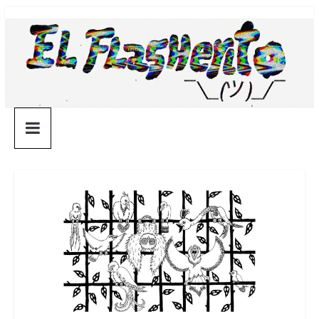
Saltar
¯\_(ツ)_/
al
contenido
¯