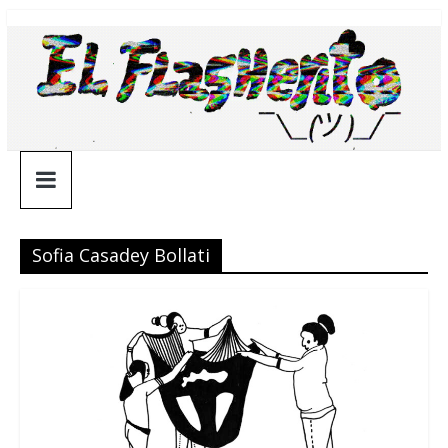
Saltar
¯\_(ツ)_/
al
contenido
¯
Sofia Casadey Bollati