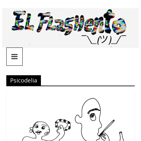
Saltar
¯\_(ツ)_/
al
contenido
¯
Psicodelia