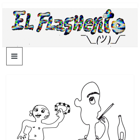
Saltar
¯\_(ツ)_/
al
contenido
¯