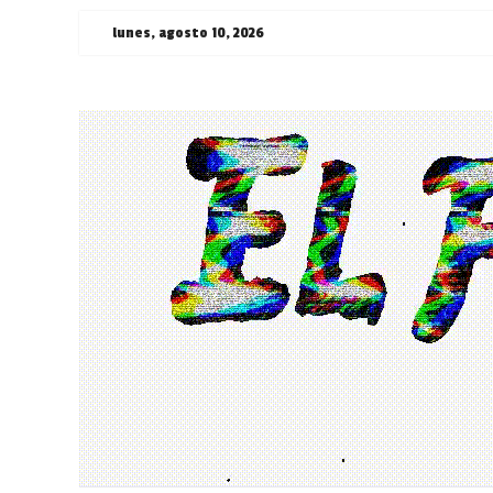
Saltar
lunes, agosto 10, 2026
al
contenido
¯\_(ツ)_/
¯