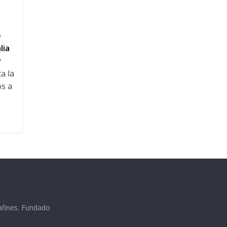
e
lia
y
a la
os a
afines. Fundado