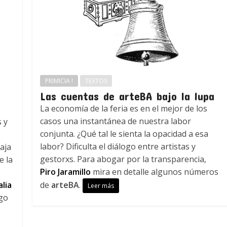
PRIMICIA !
TEXTOS
Las cuentas de arteBA bajo la lupa
La economía de la feria es en el mejor de los
casos una instantánea de nuestra labor
 y
conjunta. ¿Qué tal le sienta la opacidad a esa
a
labor? Dificulta el diálogo entre artistas y
aja
gestorxs. Para abogar por la transparencia,
e la
Piro Jaramillo
mira en detalle algunos números
lia
de
arteBA
.
Leer más
rgo