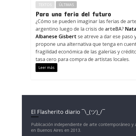
TEXTOS
ÚLTIMAS
Para una feria del futuro
¿Cómo se pueden imaginar las ferias de art
argentino luego de la crisis de
arteBA
?
Nata
Albanese Gisbert
se atreve a dar ese paso 
propone una alternativa que tenga en cuent
fragilidad económica de las galerías y crédit
tasa cero para compra de artistas locales.
Leer más
El Flasherito diario ¯\_(ツ)_/¯
Publicación independiente de arte contemporáneo y 
en Buenos Aires en 2013.