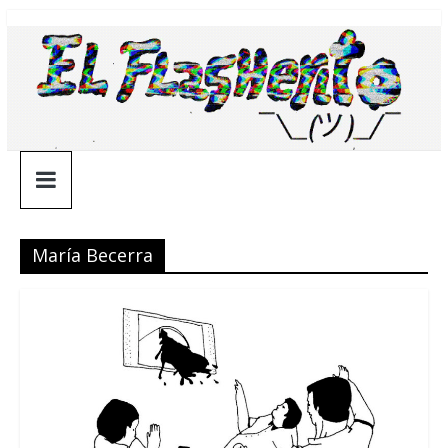
Saltar
¯\_(ツ)_/
al
contenido
¯
María Becerra