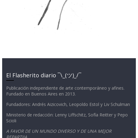
El Flasherito diario ¯\_(ツ)_/¯
Publicación independiente de arte contemporáneo y afines.
Fundado en Buenos Aires en 2013.
Fundadores: Andrés Aizicovich, Leopoldo Estol y Liv Schulman
Ministerio de redacción: Lenny Liffschitz, Sofía Reitter y Pepo
Scioli
A FAVOR DE UN MUNDO DIVERSO Y DE UNA MEJOR
REPARTIJA