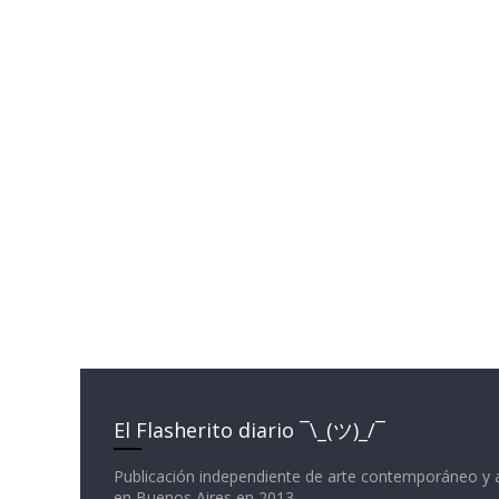
El Flasherito diario ¯\_(ツ)_/¯
Publicación independiente de arte contemporáneo y 
en Buenos Aires en 2013.