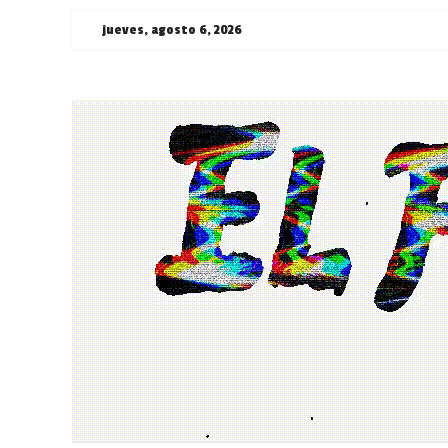
Saltar
jueves, agosto 6, 2026
al
contenido
¯\_(ツ)_/
¯