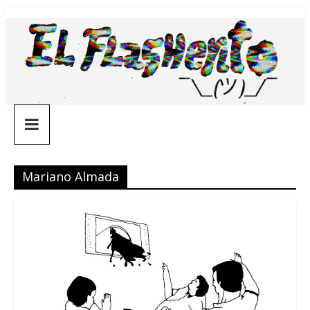
Saltar
¯\_(ツ)_/
al
contenido
¯
Mariano Almada