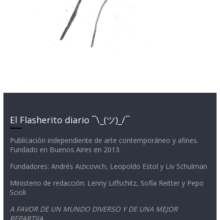
El Flasherito diario ¯\_(ツ)_/¯
Publicación independiente de arte contemporáneo y afines.
Fundado en Buenos Aires en 2013.
Fundadores: Andrés Aizicovich, Leopoldo Estol y Liv Schulman
Ministerio de redacción: Lenny Liffschitz, Sofía Reitter y Pepo
Scioli
A FAVOR DE UN MUNDO DIVERSO Y DE UNA MEJOR
REPARTIJA