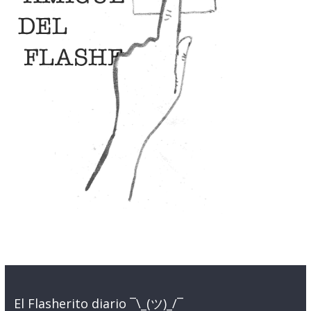
El Flasherito diario ¯\_(ツ)_/¯