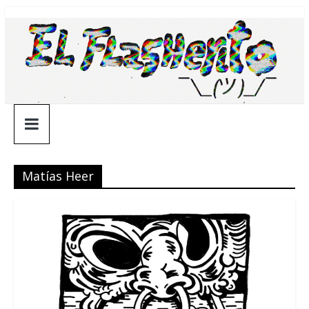
Saltar
¯\_(ツ)_/
al
contenido
¯
Matías Heer