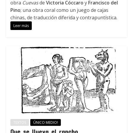
obra
Cuevas
de
Victoria Cóccaro
y
Francisco del
Pino
; una obra coral como un juego de cajas
chinas, de traducción diferida y contrapuntística.
Leer más
TEXTOS
ÚNICO MEDIO!
Que se llueva el rancho