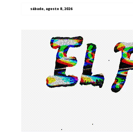
Saltar
sábado, agosto 8, 2026
al
contenido
¯\_(ツ)_/
¯