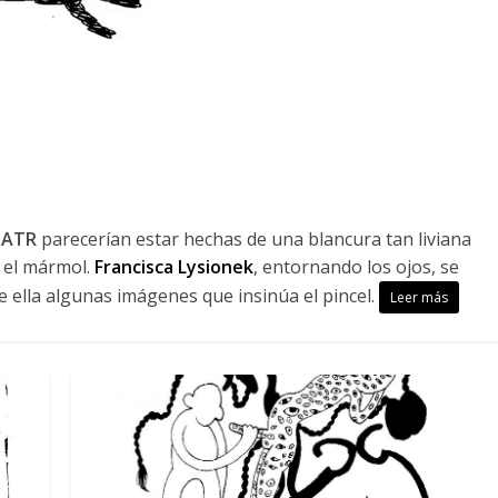
 ATR
parecerían estar hechas de una blancura tan liviana
 el mármol.
Francisca Lysionek
, entornando los ojos, se
e ella algunas imágenes que insinúa el pincel.
Leer más