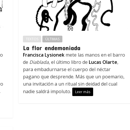
TEXTOS
ÚLTIMAS
La flor endemoniada
to
Francisca Lysionek
mete las manos en el barro
de
Diablada
, el último libro de
Lucas Olarte
,
para embadurnarse el cuerpo del néctar
pagano que desprende. Más que un poemario,
ro
una invitación a un ritual sin deidad del cual
,
nadie saldrá impoluto.
Leer más