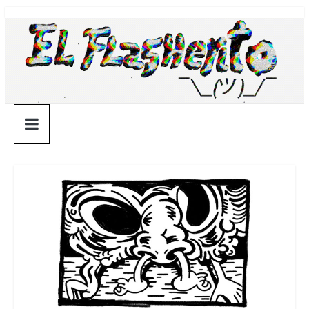
Saltar
¯\_(ツ)_/
al
contenido
¯