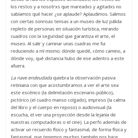
los restos y a nosotrxs que mareadxs y agitadxs no
sabíamos qué hacer ¿se aplaude? Aplaudimos. Salimos
con ciertas sonrisas tensas a un museo de luz pálida
repleto de personas en situación turística, mirando
cuadros con la seguridad que garantiza el arte, el
museo. Al salir y caminar unas cuadras me fui
reduciendo a mí mismo: dónde quedé, cómo camino, a
dónde voy, qué distancia hubo de ese adentro a este
afuera.
La nave endeudada
quiebra la observación pasiva
retiniana con que acostumbramos a ver el arte sea
este escénico (la delimitación escenario-público),
pictórico (el cuadro manso colgado), impreso (la calma
del libro y el cuerpo en reposo) o audiovisual (la
escucha, el ver una proyección desde la lejanía de
nuestras computadoras o el cine). La perfo además de
activar un recuerdo físico y fantasmal, de forma física y
fantasmal, que tenemos muchxs también nos hace