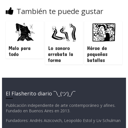
También te puede gustar
Malo para
Lo sonoro
Héroe de
todo
arrebata la
pequeñas
forma
batallas
El Flasherito diario ¯\_(ツ)_/¯
Publicación independiente de arte contemporáneo y afines.
Fundado en Buenos Aires en 2013.
Fundadores: Andrés Aizicovich, Leopoldo Estol y Liv Schulman