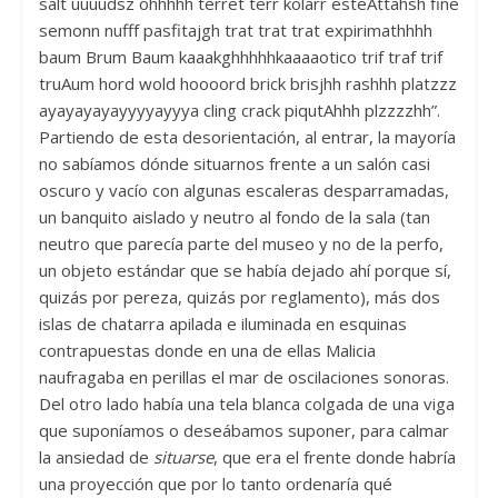
salt uuuudsz ohhhhh terret terr kolarr esteAttahsh fine
semonn nufff pasfitajgh trat trat trat expirimathhhh
baum Brum Baum kaaakghhhhhkaaaaotico trif traf trif
truAum hord wold hoooord brick brisjhh rashhh platzzz
ayayayayayyyyayyya cling crack piqutAhhh plzzzzhh”.
Partiendo de esta desorientación, al entrar, la mayoría
no sabíamos dónde situarnos frente a un salón casi
oscuro y vacío con algunas escaleras desparramadas,
un banquito aislado y neutro al fondo de la sala (tan
neutro que parecía parte del museo y no de la perfo,
un objeto estándar que se había dejado ahí porque sí,
quizás por pereza, quizás por reglamento), más dos
islas de chatarra apilada e iluminada en esquinas
contrapuestas donde en una de ellas Malicia
naufragaba en perillas el mar de oscilaciones sonoras.
Del otro lado había una tela blanca colgada de una viga
que suponíamos o deseábamos suponer, para calmar
la ansiedad de
situarse
, que era el frente donde habría
una proyección que por lo tanto ordenaría qué