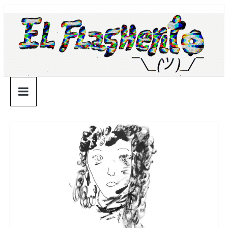
Saltar
¯\_(ツ)_/
al
contenido
¯