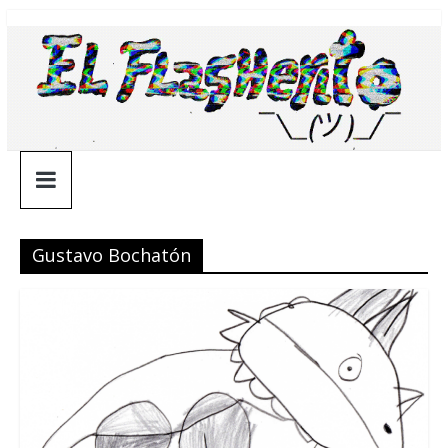
Saltar
¯\_(ツ)_/
al
contenido
¯
Gustavo Bochatón