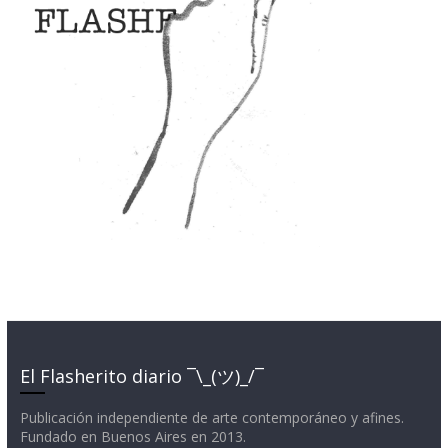
El Flasherito diario ¯\_(ツ)_/¯
Publicación independiente de arte contemporáneo y afines.
Fundado en Buenos Aires en 2013.