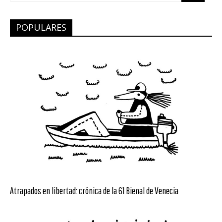
POPULARES
Atrapados en libertad: crónica de la 61 Bienal de Venecia