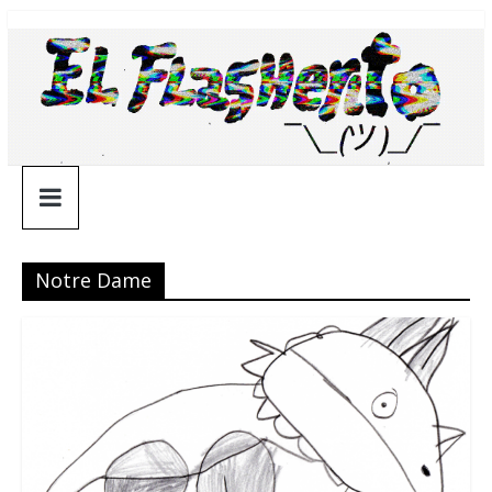
Saltar
¯\_(ツ)_/
al
contenido
¯
Notre Dame