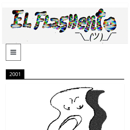
Saltar
¯\_(ツ)_/
al
contenido
¯
2001