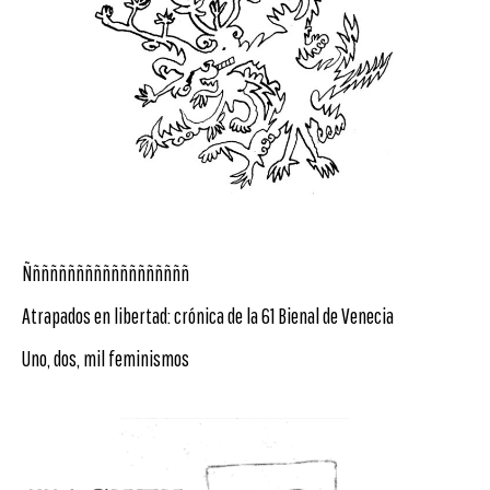
Ñññññññññññññññññññ
Atrapados en libertad: crónica de la 61 Bienal de Venecia
Uno, dos, mil feminismos