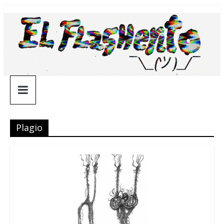
Saltar
¯\_(ツ)_/
al
contenido
¯
Plagio