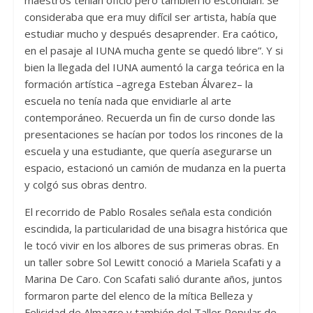
maestros tenían oficio pero también lo escondían. Se
consideraba que era muy difícil ser artista, había que
estudiar mucho y después desaprender. Era caótico,
en el pasaje al IUNA mucha gente se quedó libre”. Y si
bien la llegada del IUNA aumentó la carga teórica en la
formación artística –agrega Esteban Álvarez– la
escuela no tenía nada que envidiarle al arte
contemporáneo. Recuerda un fin de curso donde las
presentaciones se hacían por todos los rincones de la
escuela y una estudiante, que quería asegurarse un
espacio, estacionó un camión de mudanza en la puerta
y colgó sus obras dentro.
El recorrido de Pablo Rosales señala esta condición
escindida, la particularidad de una bisagra histórica que
le tocó vivir en los albores de sus primeras obras. En
un taller sobre Sol Lewitt conoció a Mariela Scafati y a
Marina De Caro. Con Scafati salió durante años, juntos
formaron parte del elenco de la mítica Belleza y
Felicidad de Almagro y también del Taller Popular de