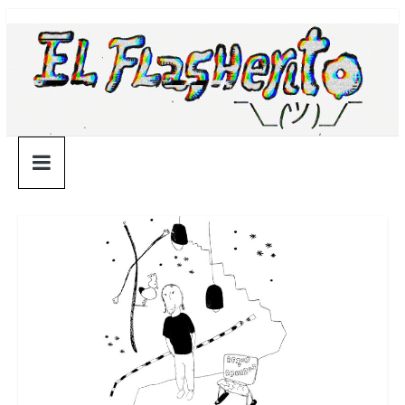
Saltar
¯\_(ツ)_/
al
contenido
¯