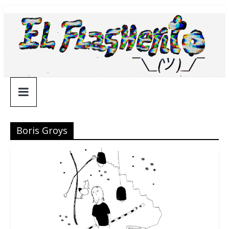
Saltar
¯\_(ツ)_/
al
contenido
¯
Boris Groys