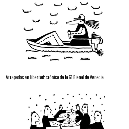
Atrapados en libertad: crónica de la 61 Bienal de Venecia