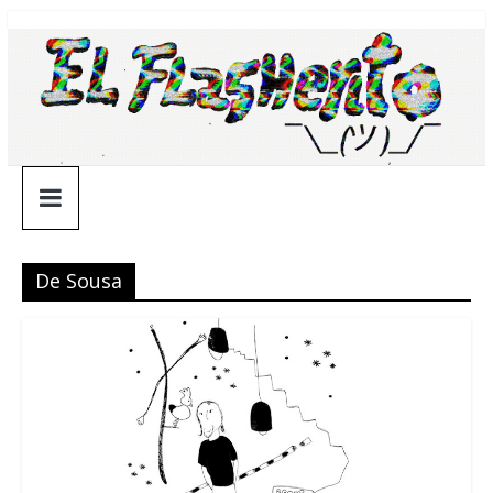
Saltar
¯\_(ツ)_/
al
contenido
¯
De Sousa