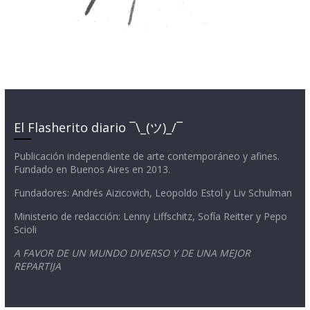
El Flasherito diario ¯\_(ツ)_/¯
Publicación independiente de arte contemporáneo y afines.
Fundado en Buenos Aires en 2013.
Fundadores: Andrés Aizicovich, Leopoldo Estol y Liv Schulman
Ministerio de redacción: Lenny Liffschitz, Sofía Reitter y Pepo
Scioli
A FAVOR DE UN MUNDO DIVERSO Y DE UNA MEJOR
REPARTIJA