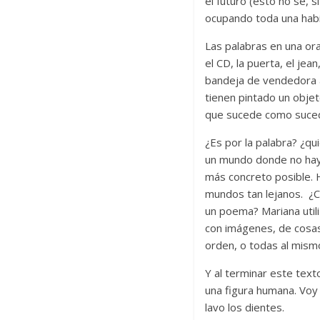
el futuro (esto no sé, s
ocupando toda una habi
Las palabras en una ora
el CD, la puerta, el jean
bandeja de vendedora 
tienen pintado un obje
que sucede como sucede
¿Es por la palabra? ¿qui
un mundo donde no hay
más concreto posible. H
mundos tan lejanos. ¿Có
un poema? Mariana utili
con imágenes, de cosas 
orden, o todas al mismo
Y al terminar este text
una figura humana. Voy
lavo los dientes.