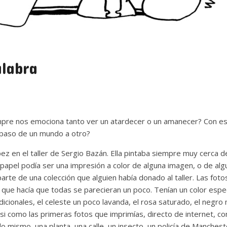
alabra
pre nos emociona tanto ver un atardecer o un amanecer? Con es
l paso de un mundo a otro?
ez en el taller de Sergio Bazán. Ella pintaba siempre muy cerca d
 papel podía ser una impresión a color de alguna imagen, o de alg
arte de una colección que alguien había donado al taller. Las foto
ue hacía que todas se parecieran un poco. Tenían un color especi
icionales, el celeste un poco lavanda, el rosa saturado, el negro 
i como las primeras fotos que imprimías, directo de internet, con
lo mismo, una planta, una calle, un insecto, un policía de Manches