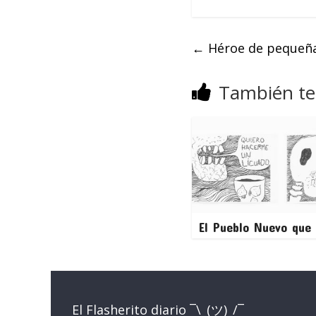
←
Héroe de pequeña
También te
El Pueblo Nuevo que 
El Flasherito diario ¯\_(ツ)_/¯