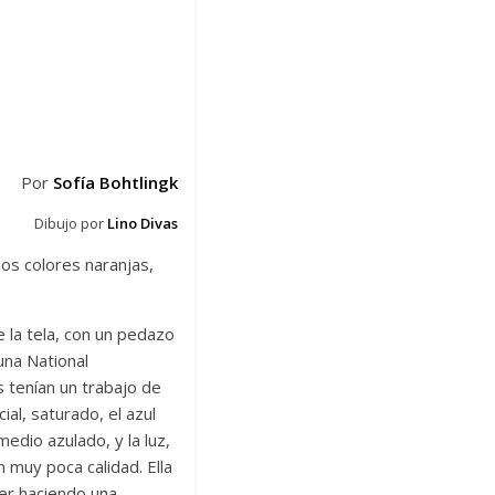
Por
Sofía Bohtlingk
Dibujo por
Lino Divas
os colores naranjas,
e la tela, con un pedazo
una National
s tenían un trabajo de
al, saturado, el azul
medio azulado, y la luz,
 muy poca calidad. Ella
ter haciendo una