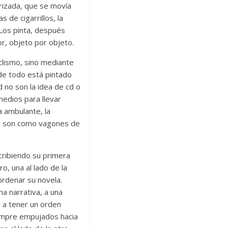
orizada, que se movía
s de cigarrillos, la
 Los pinta, después
r, objeto por objeto.
aclismo, sino mediante
de todo está pintado
d no son la idea de cd o
medios para llevar
a ambulante, la
te son como vagones de
cribiendo su primera
o, una al lado de la
 ordenar su novela.
a narrativa, a una
n a tener un orden
iempre empujados hacia