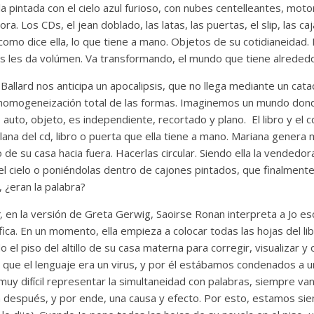
a pintada con el cielo azul furioso, con nubes centelleantes, mot
. Los CDs, el jean doblado, las latas, las puertas, el slip, las caja
 como dice ella, lo que tiene a mano. Objetos de su cotidianeidad.
ces les da volúmen. Va transformando, el mundo que tiene alrededo
 Ballard nos anticipa un apocalipsis, que no llega mediante un cat
 homogeneización total de las formas. Imaginemos un mundo don
 auto, objeto, es independiente, recortado y plano. El libro y el c
lana del cd, libro o puerta que ella tiene a mano. Mariana genera 
de su casa hacia fuera. Hacerlas circular. Siendo ella la vendedor
l cielo o poniéndolas dentro de cajones pintados, que finalmen
a, ¿eran la palabra?
s,
en la versión de Greta Gerwig, Saoirse Ronan interpreta a Jo es
ica. En un momento, ella empieza a colocar todas las hojas del libr
 el piso del altillo de su casa materna para corregir, visualizar y
 que el lenguaje era un virus, y por él estábamos condenados a un
 muy difícil representar la simultaneidad con palabras, siempre va
n después, y por ende, una causa y efecto. Por esto, estamos s