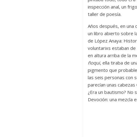
inspección anal, un frig
taller de poesía.
Años después, en una d
un libro abierto sobre l
de López Anaya: Histori
voluntarixs estaban de 
en altura arriba de la 
ñoqui
, ella tiraba de u
pigmento que probablem
las seis personas con s
parecían unas cabezas 
¿Era un bautismo? No sé
Devoción: una mezcla e