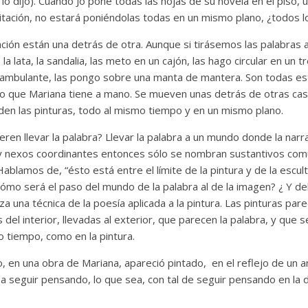
i lo dijo). Cuando Jo pone todas las hojas de su novela en el piso, u
tación, no estará poniéndolas todas en un mismo plano, ¿todos l
ción están una detrás de otra. Aunque si tirásemos las palabras 
, la lata, la sandalia, las meto en un cajón, las hago circular en un tr
ambulante, las pongo sobre una manta de mantera. Son todas es
to que Mariana tiene a mano. Se mueven unas detrás de otras ca
n las pinturas, todo al mismo tiempo y en un mismo plano.
eren llevar la palabra? Llevar la palabra a un mundo donde la narra
 nexos coordinantes entonces sólo se nombran sustantivos com
ablamos de, “ésto está entre el límite de la pintura y de la escul
mo será el paso del mundo de la palabra al de la imagen? ¿ Y del
za una técnica de la poesía aplicada a la pintura. Las pinturas p
del interior, llevadas al exterior, que parecen la palabra, y que s
 tiempo, como en la pintura.
o, en una obra de Mariana, apareció pintado, en el reflejo de un 
 a seguir pensando, lo que sea, con tal de seguir pensando en la