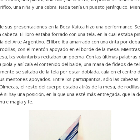
orífico, una niña y una cebra. Nada tenía un puesto jerárquico. Mien
e sus presentaciones en la Beca Kuitca hizo una performance. Sei
a cabeza. El libro estaba forrado con una tela, en la cual estaba pin
a del Arte Argentino. El libro iba amarrado con una cinta por deb
rodillas, con el mentón apoyado en el borde de la mesa. Mientras 
mesa, lxs voluntarixs recitaban un poema. Con las últimas palabra
na piola y así caía el contenido del balde, una masa de fideos de t
ente se saltaba de la tela por estar doblada, caía en el centro 
us mentones apoyados. Entre lxs participantxs, sólo las cabezas e
Olmecas, el resto del cuerpo estaba atrás de la mesa, de rodilla
 si hay una posición, en la que una esté más entregada, que la de
ntre magia y fe.