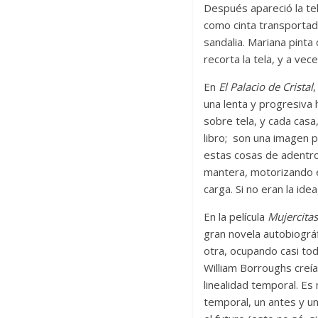
Después apareció la tel
como cinta transportadora
sandalia. Mariana pinta
recorta la tela, y a ve
En
El Palacio de Cristal
,
una lenta y progresiva
sobre tela, y cada casa,
libro; son una imagen p
estas cosas de adentro 
mantera, motorizando e
carga. Si no eran la ide
En la película
Mujercita
gran novela autobiográf
otra, ocupando casi todo
William Borroughs creía
linealidad temporal. Es
temporal, un antes y u