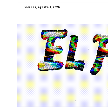
Saltar
viernes, agosto 7, 2026
al
contenido
¯\_(ツ)_/
¯