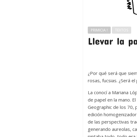
PRIMICIA !
TEXTOS
Llevar la p
¿Por qué será que siem
rosas, fucsias. ¿Será e
La conocí a Mariana Lóp
de papel en la mano. El
Geographic de los 70, p
edición homogenizador q
de las perspectivas trad
generando aureolas, cas
pintaba todo, todo era 