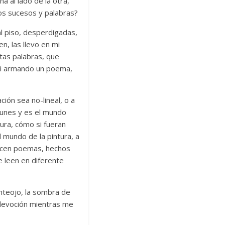
na al lado de la otra,
os sucesos y palabras?
al piso, desperdigadas,
en, las llevo en mi
tas palabras, que
si armando un poema,
ción sea no-lineal, o a
unes y es el mundo
tura, cómo si fueran
 mundo de la pintura, a
arecen poemas, hechos
e leen en diferente
anteojo, la sombra de
 devoción mientras me