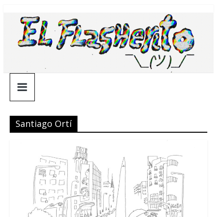
Saltar
¯\_(ツ)_/
al
contenido
¯
Santiago Ortí