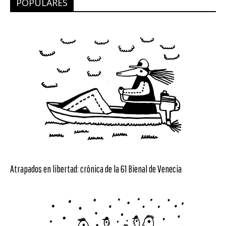
POPULARES
Atrapados en libertad: crónica de la 61 Bienal de Venecia