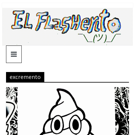
Saltar
¯\_(ツ)_/
al
contenido
¯
excremento