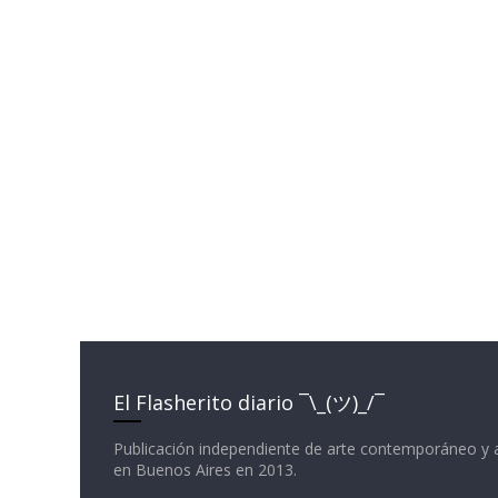
El Flasherito diario ¯\_(ツ)_/¯
Publicación independiente de arte contemporáneo y 
en Buenos Aires en 2013.