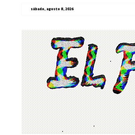
Saltar
sábado, agosto 8, 2026
al
contenido
¯\_(ツ)_/
¯