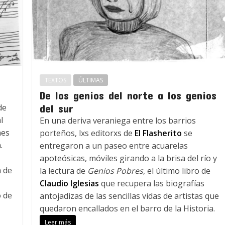
TEXTOS
ÚLTIMAS
De los genios del norte a los genios
del sur
de
l
En una deriva veraniega entre los barrios
nes
porteños, lxs editorxs de
El Flasherito
se
.
entregaron a un paseo entre acuarelas
apoteósicas, móviles girando a la brisa del río y
n de
la lectura de
Genios Pobres
, el último libro de
Claudio Iglesias
que recupera las biografías
o de
antojadizas de las sencillas vidas de artistas que
quedaron encallados en el barro de la Historia.
Leer más