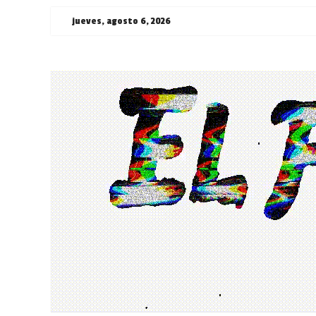
Saltar
jueves, agosto 6, 2026
al
contenido
¯\_(ツ)_/
¯