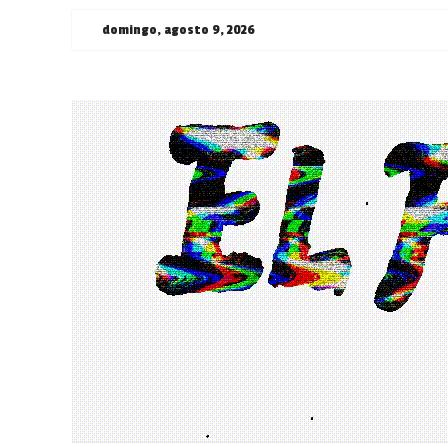
Saltar
domingo, agosto 9, 2026
al
contenido
¯\_(ツ)_/
¯