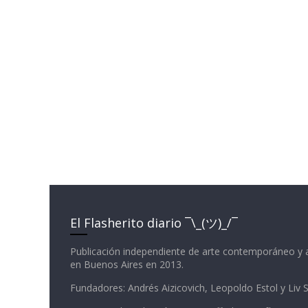
El Flasherito diario ¯\_(ツ)_/¯
Publicación independiente de arte contemporáneo y 
en Buenos Aires en 2013.
Fundadores: Andrés Aizicovich, Leopoldo Estol y Liv