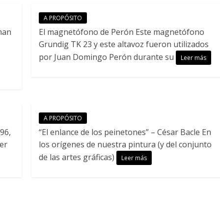
A PROPÓSITO
man
El magnetófono de Perón Este magnetófono
Grundig TK 23 y este altavoz fueron utilizados
por Juan Domingo Perón durante su
Leer más
A PROPÓSITO
96,
“El enlance de los peinetones” – César Bacle En
er
los orígenes de nuestra pintura (y del conjunto
de las artes gráficas)
Leer más