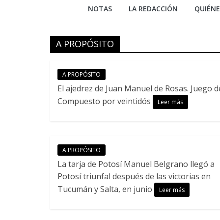
NOTAS
LA REDACCIÓN
QUIÉN
A PROPÓSITO
A PROPÓSITO
El ajedrez de Juan Manuel de Rosas. Juego d
Compuesto por veintidós
Leer más
A PROPÓSITO
La tarja de Potosí Manuel Belgrano llegó a
Potosí triunfal después de las victorias en
Tucumán y Salta, en junio
Leer más