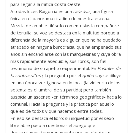
para llegar a la mítica Costa Oeste.
A todas luces Baigorria es una
rara avis,
una figura
única en el panorama citadino de nuestra escena.
Mezcla de amable filósofo con entusiasta compañere
de tertulia, su voz se destaca en la multitud porque a
diferencia de la mayoría es alguien que no ha quedado
atrapado en ninguna burocracia, que ha empeñado sus
años sin encandilarse con las marquesinas y cuya obra
más rápidamente asequible, sus libros, son fiel
testimonio de su apetito experimental. En
Postales de
la contracultura
, la pregunta por el
quién soy
se diluye
en una época vertiginosa en lo local (la violencia de los
setenta es el umbral de su partida) pero también
auspicia un ascenso -en términos geográficos- hacia lo
comunal. Hacia la pregunta y la práctica por aquello
que es de todxs y que hacemos entre todes.
En eso se destaca el libro: su inquietud por el sexo
libre abre paso a cuestionar el apego que
desarrollamos tempranamente por los objetos y