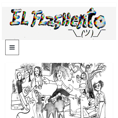
Saltar
¯\_(ツ)_/
al
contenido
¯