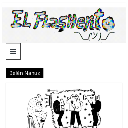
Saltar
¯\_(ツ)_/
al
contenido
¯
Belén Nahuz