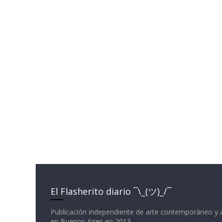
El Flasherito diario ¯\_(ツ)_/¯
Publicación independiente de arte contemporáneo y 
en Buenos Aires en 2013.