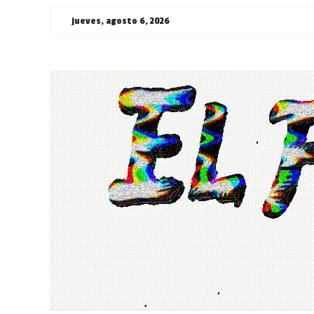
Saltar
jueves, agosto 6, 2026
al
contenido
¯\_(ツ)_/
¯